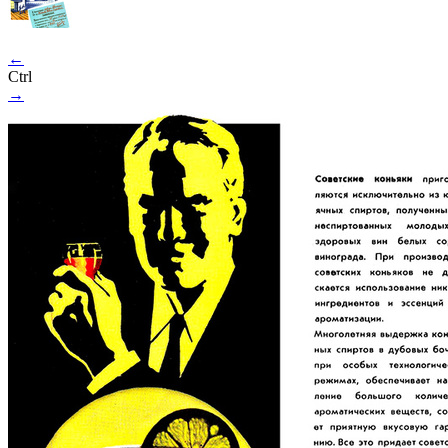
←
Ctrl
→