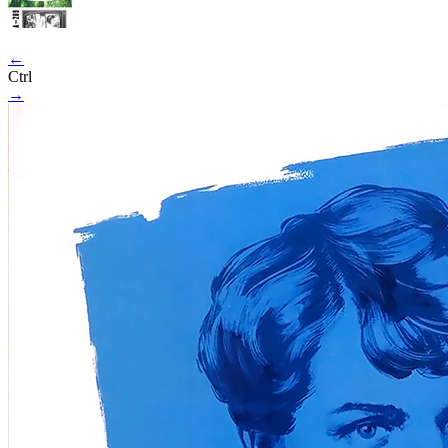
←
Ctrl
→