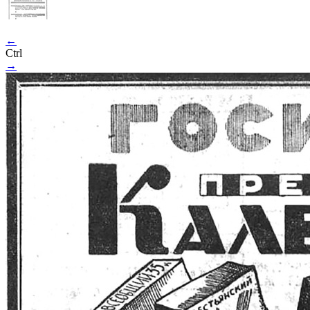
←
Ctrl
→