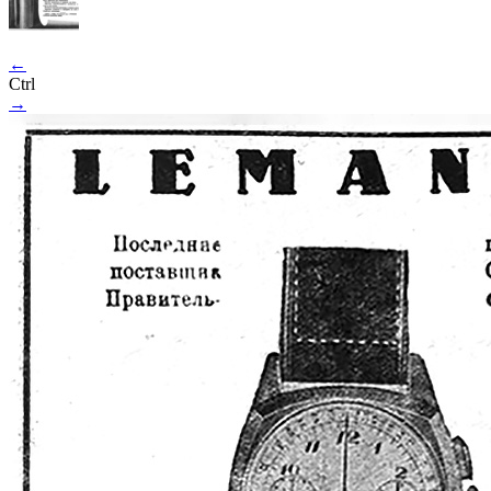
←
Ctrl
→