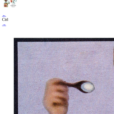
←
Ctrl
→