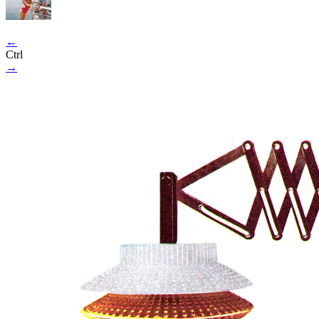
←
Ctrl
→