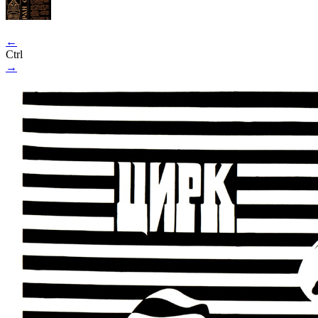
←
Ctrl
→