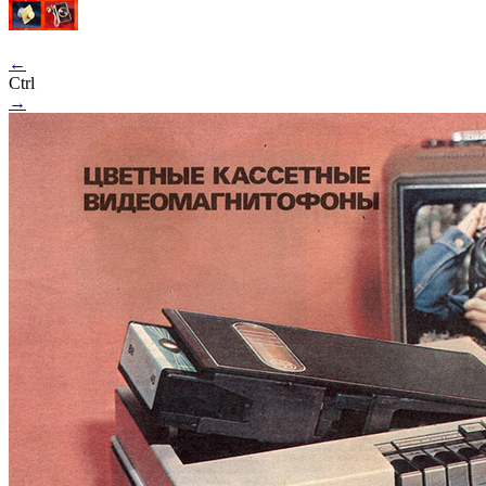
←
Ctrl
→