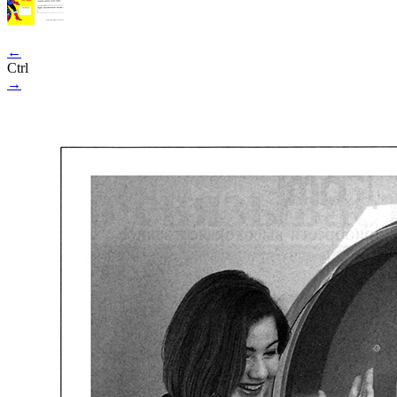
←
Ctrl
→