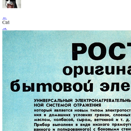
←
Ctrl
→