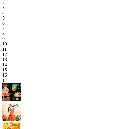
2
3
4
5
6
7
8
9
10
11
12
13
14
15
16
17