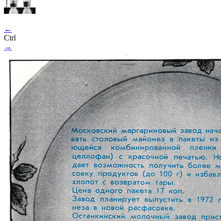
←
Ctrl
→