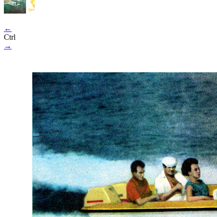
←
Ctrl
→