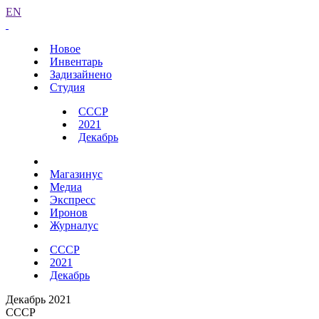
EN
Новое
Инвентарь
Задизайнено
Студия
СССР
2021
Декабрь
Магазинус
Медиа
Экспресс
Иронов
Журналус
СССР
2021
Декабрь
Декабрь 2021
СССР