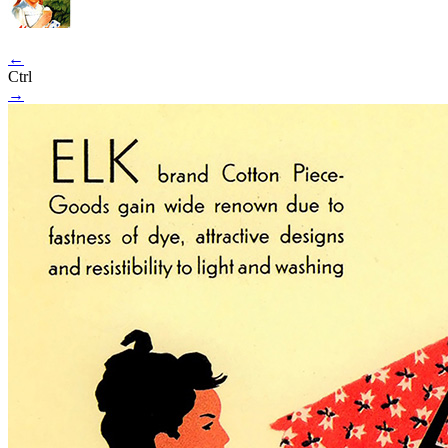
←
Ctrl
→