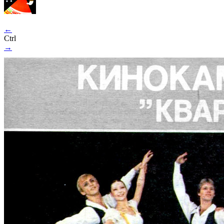
←
Ctrl
→