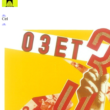
←
Ctrl
→