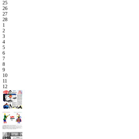
25
26
27
28
1
2
3
4
5
6
7
8
9
10
11
12