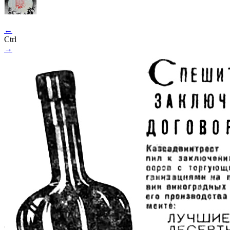
←
Ctrl
→