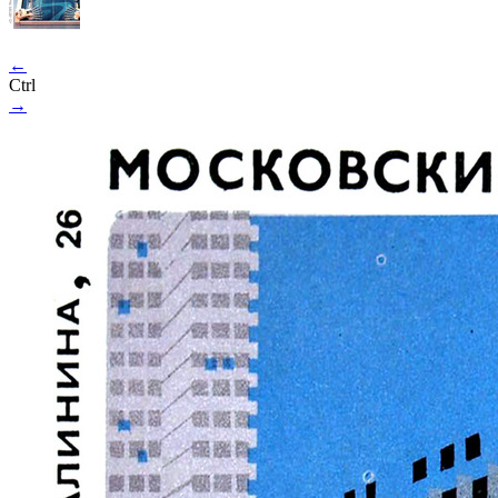
←
Ctrl
→