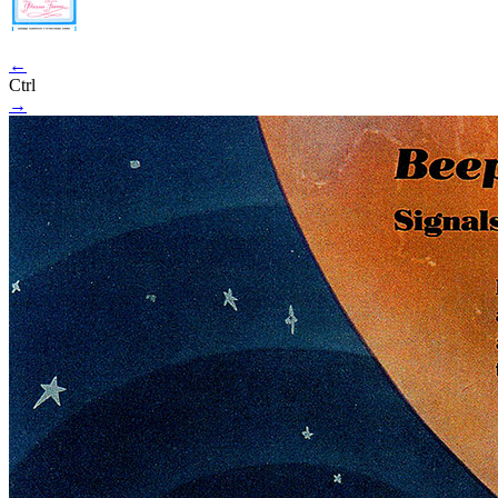
←
Ctrl
→