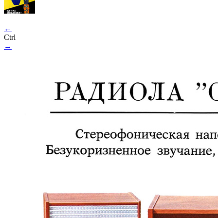
←
Ctrl
→