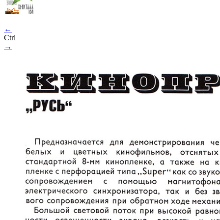
←
Ctrl
→