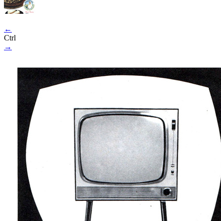
←
Ctrl
→