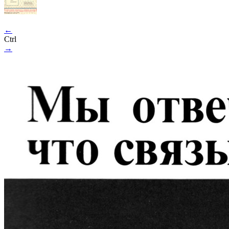
←
Ctrl
→