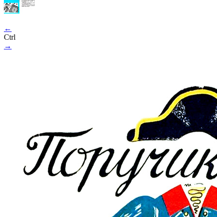
←
Ctrl
→