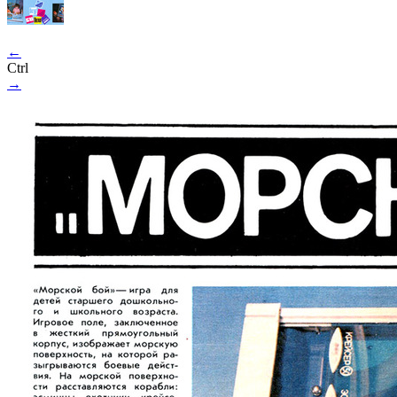
←
Ctrl
→