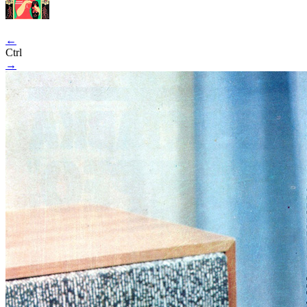
←
Ctrl
→