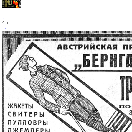
←
Ctrl
→