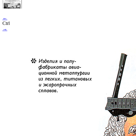
←
Ctrl
→