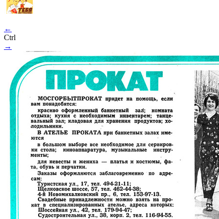
←
Ctrl
→