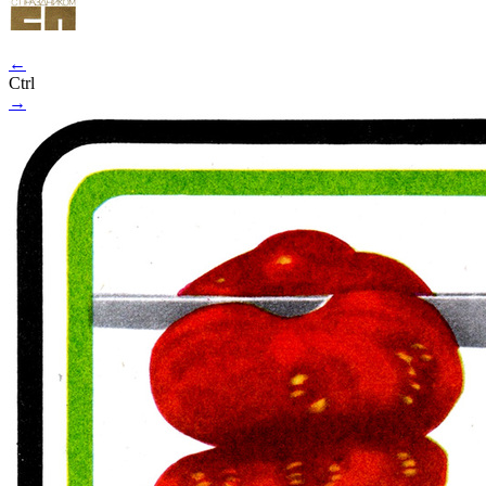
←
Ctrl
→