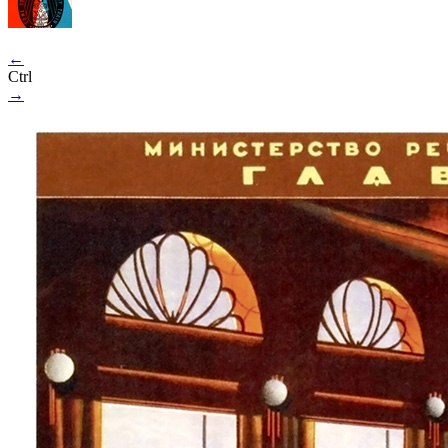
←
Ctrl
→