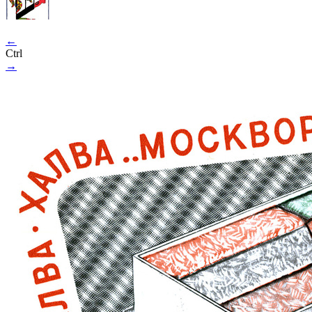
←
Ctrl
→