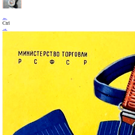
←
Ctrl
→