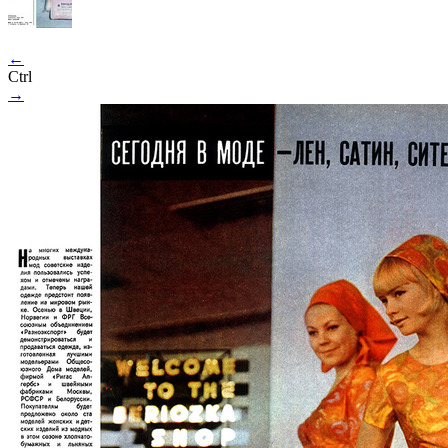
←
Ctrl
→