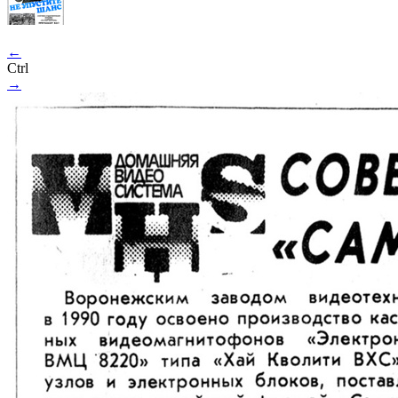
←
Ctrl
→