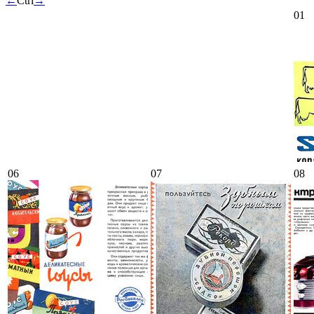
←
Ctrl
→
01
06
07
08