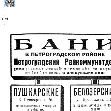
←
Ctrl
→