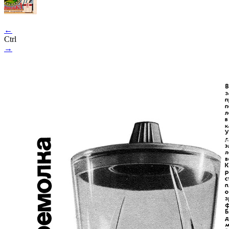
←
Ctrl
→