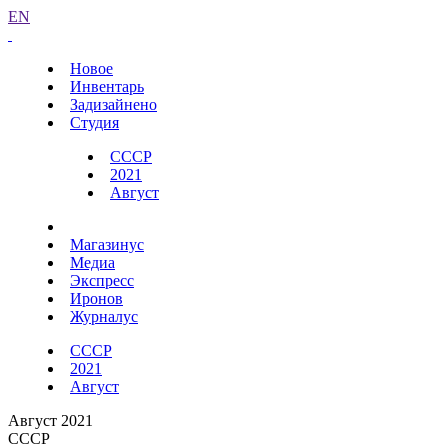
EN
Новое
Инвентарь
Задизайнено
Студия
СССР
2021
Август
Магазинус
Медиа
Экспресс
Иронов
Журналус
СССР
2021
Август
Август 2021
СССР