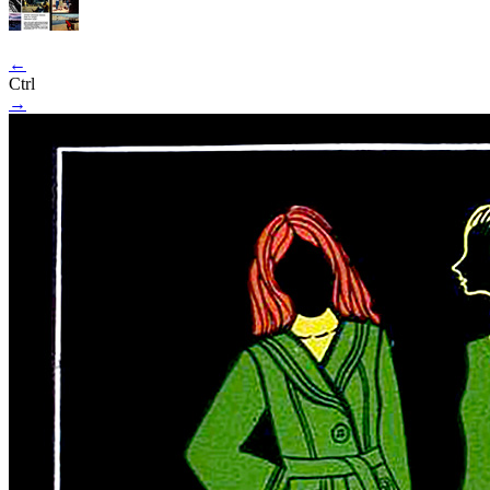
←
Ctrl
→