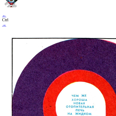
←
Ctrl
→