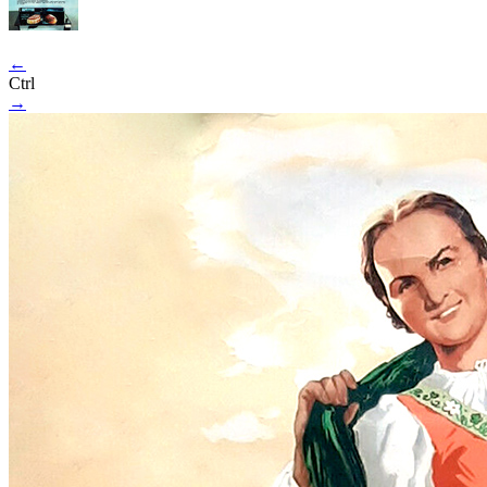
←
Ctrl
→