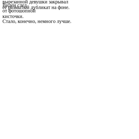
вырезанной девушки закрывал
Виден след
ее размытый дубликат на фоне.
от фотошопной
кисточки.
Стало, конечно, немного лучше.