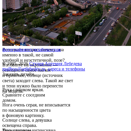
Возникает вопрос: почему она
фотография
техдизайн
коллаж
именно в такой, не самой
удобной и неэстетичной, позе?
© 1995–2026
Студия Артемия Лебедева
Взгляните на окружение —
mailbox@artlebedev.ru
,
адреса и телефоны
освещение самое мягкое
Заказать дизайн...
и приятное, солнце (источник
света) заходит слева. Такой же свет
и тени нужно было перенести
Рука слишком яркая.
на модель.
Сравните с соседним
домом.
Нога очень серая, не вписывается
по насыщенности цвета
в фоновую картинку.
Солнце слева, а девушка
освещена справа.
Тень слишком интенсивна,
Противоречие.