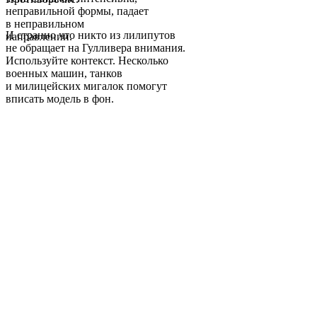
неправильной формы, падает
в неправильном
И странно что никто из лилипутов
направлении.
не обращает на Гулливера внимания.
Используйте контекст. Несколько
военных машин, танков
и милицейских мигалок помогут
вписать модель в фон.