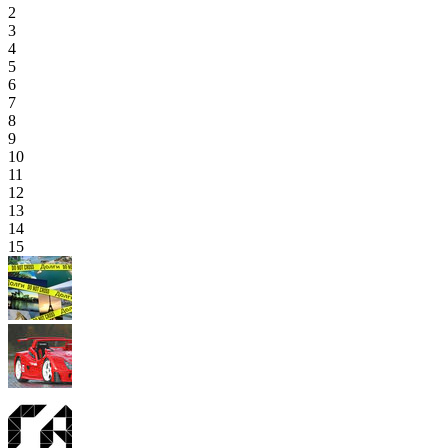
2
3
4
5
6
7
8
9
10
11
12
13
14
15