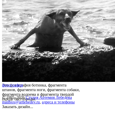
Это фотография ботинка, фрагмента
фотография
штанов, фрагмента ноги, фрагмента собаки,
фрагмента водоема и фрагмента твердой
© 1995–2026
Студия Артемия Лебедева
(вроде бы) породы.
mailbox@artlebedev.ru
,
адреса и телефоны
Заказать дизайн...