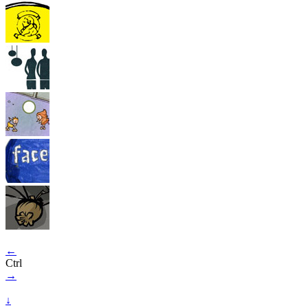
←
Ctrl
→
↓