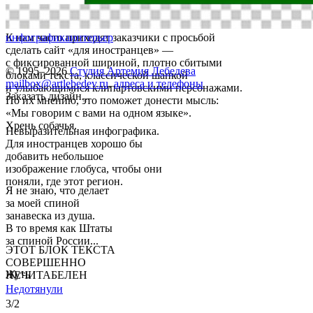
К нам часто приходят заказчики с просьбой
инфографика
интерьер
сделать сайт «для иностранцев» —
с фиксированной шириной, плотно сбитыми
© 1995–2026
Студия Артемия Лебедева
блоками текста, классической шапкой
mailbox@artlebedev.ru
,
адреса и телефоны
и улыбающимися клипартовскими персонажами.
Заказать дизайн...
По их мнению, это поможет донести мысль:
«Мы говорим с вами на одном языке».
Хрень собачья.
Невыразительная инфографика.
Для иностранцев хорошо бы
добавить небольшое
изображение глобуса, чтобы они
поняли, где этот регион.
Я не знаю, что делает
за моей спиной
занавеска из душа.
В то время как Штаты
за спиной России...
ЭТОТ БЛОК ТЕКСТА
СОВЕРШЕННО
Жуть
НЕЧИТАБЕЛЕН
Недотянули
3/2