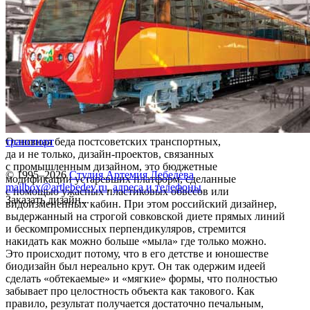
Основная беда постсоветских транспортных,
транспорт
да и не только, дизайн-проектов, связанных
с промышленным дизайном, это бюджетные
© 1995–2026
Студия Артемия Лебедева
модификации устаревших платформ, сделанные
mailbox@artlebedev.ru
,
адреса и телефоны
с помощью ужасных пластиковых обвесов или
Заказать дизайн...
видоизмененных кабин. При этом российский дизайнер,
выдержанный на строгой совковской диете прямых линий
и бескомпромиссных перпендикуляров, стремится
накидать как можно больше «мыла» где только можно.
Это происходит потому, что в его детстве и юношестве
биодизайн был нереально крут. Он так одержим идеей
сделать «обтекаемые» и «мягкие» формы, что полностью
забывает про целостность объекта как такового. Как
правило, результат получается достаточно печальным,