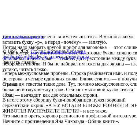
Для начала надо прочесть внимательно текст. В «типогафику»
типографика
шрифт
вставить букву «р», а перед «почему» — запятую.
Потом надо выбрать другой шрифт для заголовка — этот слиш
© 1995–2026
Студия Артемия Лебедева
неравномерен по плотности. У него некоторые буквы сильно св
mailbox@artlebedev.ru
,
адреса и телефоны
остальных, а некоторые — темнее. Да и расстояние между букв
Заказать дизайн...
нехорошее иногда. Я бы не набирал им тексты для экрана — гл
устают, читать тяжко.
Теперь междусловные пробелы. Строка разбивается ими, и пол
не строка, а четыре одиноких слова. Ближе стянуть — и получи
С нижним текстом такие дела. Тут, помимо междусловного, с
строка.
большой воздух между строк. Сейчас смысловой кусок текста 
абзац — выглядит, как две отдельных строки.
В итоге этому сборищу букв-новобранцев нужен хороший
сержантский окрик: «А НУ ВСТАЛИ БЛИЖЕ! РОВНЕЕ! ВТ
ЖИВОТЫ! РАСПРАВИЛИ ПЛЕЧИ!» и все такое.
Что именно орать, хорошо расписано в профильной литературе
Начните с произведения Яна Чихольда «Облик книги».