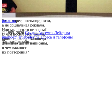
Это, скорее, постмодернизм,
реклама
а не социальная реклама.
Или мы чего-то не знаем?
© 1995–2026
Студия Артемия Лебедева
В чем посыл этой акции,
mailbox@artlebedev.ru
,
адреса и телефоны
кроме прикола? Заповеди
Заказать дизайн...
довольно давно написаны,
в чем важность
их повторения?