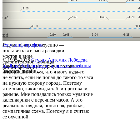
Я думаю, что это охуенно —
схема
инфографика
поставить все часы разводки
мостов в виде
© 1995–2026
Студия Артемия Лебедева
сравнительной таблицы
mailbox@artlebedev.ru
,
адреса и телефоны
Как москвич, я не держу в голове
линий времени.
Заказать дизайн...
информации о том, что я могу куда-то
не успеть, если не попал до такого-то часа
на нужную сторону города. Поэтому
я не знаю, какие виды таблиц рисовали
раньше. Мне попадались только мудацкие
календарики с перечнем часов. А это
реально наглядная, понятная, удобная,
симпатичная схема. Поэтому я и считаю
ее охуенной.