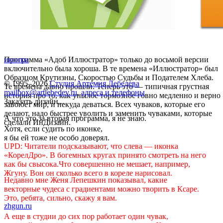
Программа «Адоб Иллюстратор» только до восьмой версии
иконки
включительно была хороша. В те времена «Иллюстратор» был
Образцом Крутизны, Скоростью Судьбы и Подателем Хлеба.
© 1995–2026
Студия Артемия Лебедева
Те времена давно прошли. Теперь это — типичная грустная
mailbox@artlebedev.ru
,
адреса и телефоны
история про то, как унылое тормозное говно медленно и верно
Заказать дизайн...
завоюет мир, и некуда деваться. Всех чуваков, которые его
делают, надо быстрее уволить и заменить чуваками, которые
А что это за вторая программа, я не знаю.
сделали ИнДизайн.
Хотя, если судить по иконке,
я бы ей тоже не особо доверял.
UPD: Читатели подсказывают, что слева — иконка
«КорелДро». В богемных кругах принято смотреть на него
как бы свысока.Что совершенно не мешает, например,
Жгуну. Вон он сколько всего в кореле нарисовал.
Недавно мне Женя Лепешкин показывал, какие
векторные чудеса с градиентами можно творить в Ксаре.
Это, ребята, сильно, скажу я вам.
zhgun.ru
А еще в студии до сих пор работает один чувак,