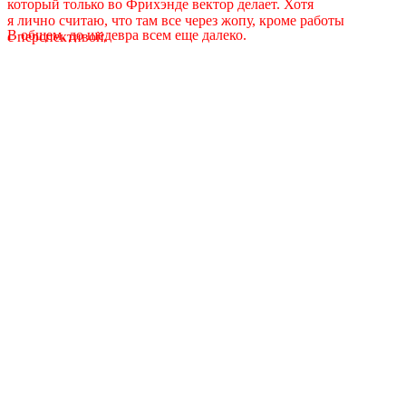
который только во Фрихэнде вектор делает. Хотя
я лично считаю, что там все через жопу, кроме работы
В общем, до шедевра всем еще далеко.
с перспективой.